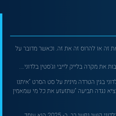
ת זה או להרוס זה את זה. וכאשר מדובר על
ת את מקרה בלייק לייבי וג’סטין בלדוני….
וני בגין הטרדה מינית על סט הסרט “איתנו
נגמר” – הוא הודיע כי ב-1/1/2025 יוציא נגדה תביעה “שתזעזע את כל מי שמאמין
המספרים מראים שבלייק מחוללת אצל בלדוני קושי נפשי רב. ב- 2025 הוא עומד