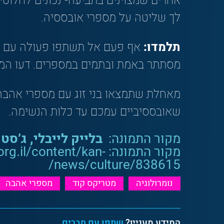
אחרים שמצוינים בתביעה- נכונים לחלוטין
לך שליטה על מספרי אובססיה.
תלמדו:
אף פעם אל תשתפו פעולה עם אד
מסתתר באמת ובתמים במספרים. דעו המס
מאחלת שתמצאו בני זוג עם מספרי אהבה
שאובססיביים עמכם עד כלות הנשימה.
מקור התמונה:
בלייק לייבלי, ג’סטי
מקור התמונה: /content/kan
news/culture/838615/
נומרולוגיה
מטריקס קוד
מספרי אהבה
המידע מעניין?
שתפו עם חברים