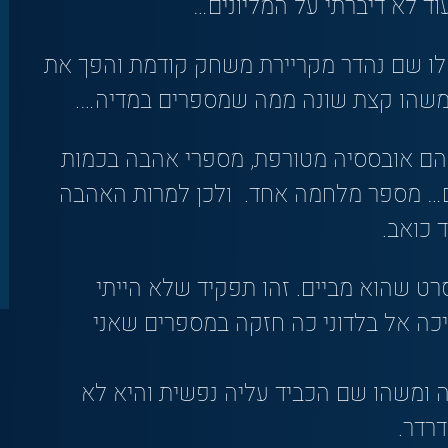
וד לא דיברתי על המליונים…
ש לו שם נהדר מקריירת משחק קודמת והפך את
משהו קצת שונה ממה שמספרים במדיה….
להם אובססיה מטורפת, מספרי אהבה בכמות
 אנשים ביחד) וגם… מספר מלחמה אחד. ולכן למרות האהבה
 כואב.
רט שהוא מביים. זהו תפקיד שלא הייתי
ה אל בלדוני כה חזקה במספרים שאני
ה ומשהו שם הכביד עליה נפשית והיא לא
רדר.